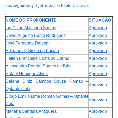
dos seguintes projetos da Lei Paulo Gustavo:
NOME DO PROPONENTE
SITUAÇÃO
Ian Gillan Machado Santos
Aprovado
David Augusto Bento Rodrigues
Aprovado
José Fernando Dalbem
Aprovado
Adejaneide Bispo da Paixão
Aprovado
Hellen Francielle Costa do Carmo
Aprovado
Alessandro Pereira Soares de Brito
Aprovado
Rafael Henrique Alves
Aprovado
Daiane Diniz Campos Souza Romão –
Aprovado
Optante Cota
Diogo Emílio Lima Romão Gomes – Optante
Aprovado
Cota
Mariana Santana Antiquera
Aprovado