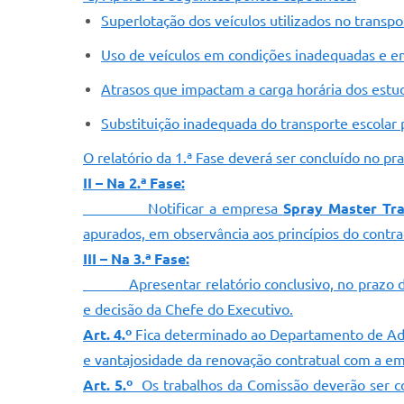
Superlotação dos veículos utilizados no transpo
Uso de veículos em condições inadequadas e em
Atrasos que impactam a carga horária dos estu
Substituição inadequada do transporte escolar p
O relatório da 1.ª Fase deverá ser concluído no pr
II – Na 2.ª Fase:
Notificar a empresa
Spray Master Tra
apurados, em observância aos princípios do contra
III – Na 3.ª Fase:
Apresentar relatório conclusivo, no prazo de 3 
e decisão da Chefe do Executivo.
Art. 4.º
Fica determinado ao Departamento de Admi
e vantajosidade da renovação contratual com a e
Art. 5.º
Os trabalhos da Comissão deverão ser co