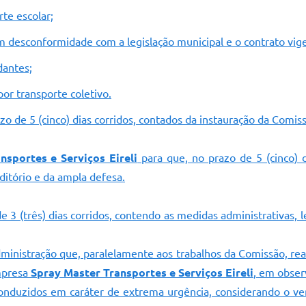
rte escolar;
 desconformidade com a legislação municipal e o contrato vig
dantes;
or transporte coletivo.
azo de 5 (cinco) dias corridos, contados da instauração da Comis
nsportes e Serviços Eireli
para que, no prazo de 5 (cinco) d
ditório e da ampla defesa.
(três) dias corridos, contendo as medidas administrativas, le
nistração que, paralelamente aos trabalhos da Comissão, reali
mpresa
Spray Master Transportes e Serviços Eireli
, em obser
nduzidos em caráter de extrema urgência, considerando o ve