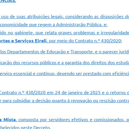
NCIAS.
o uso de suas atribuições legais, considerando as disposições 
e economicidade que regem a Administração Pública, e:
ido no gabinete, que relata graves problemas e irregularidade
tes e Serviços Eireli
, por meio do Contrato n.º 430/2020;
elos Departamentos de Educação e Transporte, e o parecer jurídi
icação dos recursos públicos e a garantia dos direitos dos estu
erviço essencial e contínuo, devendo ser prestado com eficiênc
ontrato n.º 430/2020 em 24 de janeiro de 2025 e o retorno d
ara subsidiar a decisão quanto à renovação ou rescisão contra
a Mista
, composta por servidores efetivos e comissionados, 
abelecidos neste Decreto.