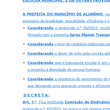
ESCOLAR MUNICIPAL, E DÁ OUTRAS PROVIDÊ
A PREFEITA DO MUNICÍPIO DE ALUMÍNIO
, n
princípios da legalidade, moralidade, eficiência 
Considerando
o protocolo n.º 30/2025, receb
firmado com a empresa
Spray Master Transpor
Considerando
o teor do relatório elaborado p
Considerando
o dever de zelo pela correta apl
Considerando
que o transporte escolar é um s
o respeito à dignidade da pessoa humana;
Considerando
a iminência do vencimento do C
que demanda uma apuração urgente e eficiente p
D E C R E T A :
Art. 1.º
Fica instituída
Comissão de Sindicânci
protocolo n.º 30/2025, no prazo e nos termos est