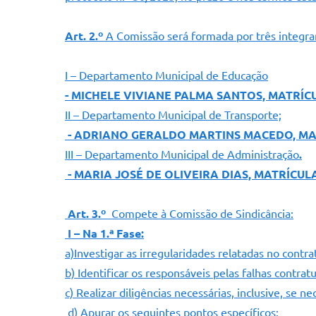
Art. 2.º
A Comissão será formada por três integra
I – Departamento Municipal de Educação
- MICHELE VIVIANE PALMA SANTOS, MATRÍCU
II – Departamento Municipal de Transporte;
- ADRIANO GERALDO MARTINS MACEDO, MAT
III – Departamento Municipal de Administração
.
- MARIA JOSÉ DE OLIVEIRA DIAS, MATRÍCULA
Art. 3.º
Compete à Comissão de Sindicância:
I – Na 1.ª Fase:
a)Investigar as irregularidades relatadas no contr
b) Identificar os responsáveis pelas falhas contr
c) Realizar diligências necessárias, inclusive, se 
d) Apurar os seguintes pontos específicos: