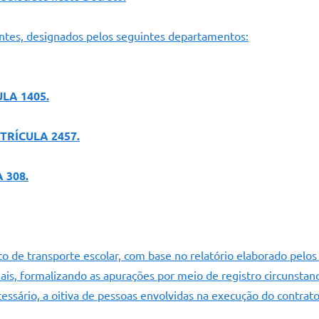
ntes, designados pelos seguintes departamentos:
LA 1405.
RÍCULA 2457.
 308.
ato de transporte escolar, com base no relatório elaborado pelo
atuais, formalizando as apurações por meio de registro circunst
necessário, a oitiva de pessoas envolvidas na execução do contrato