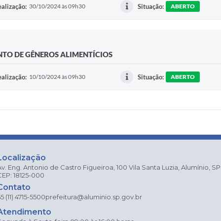
alização:
30/10/2024 às 09h30
Situação:
ABERTO
NTO DE GÊNEROS ALIMENTÍCIOS
alização:
10/10/2024 às 09h30
Situação:
ABERTO
Localização
Av. Eng. Antonio de Castro Figueiroa, 100 Vila Santa Luzia, Alumínio, SP
CEP: 18125-000
Contato
5 (11) 4715-5500
prefeitura@aluminio.sp.gov.br
Atendimento