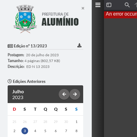
T
F
o
i
An error occur
g
n
g
d
l
e
S
i
d
Edição nº 13/2023
e
b
Postagem:
20 de julho de 2023
a
r
Tamanho:
4 páginas (802,57 KB)
Descrição:
ED N 13 2023
Edições Anteriores
Julho
2023
D
S
T
Q
Q
S
S
25
26
27
28
29
30
1
2
3
4
5
6
7
8