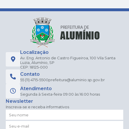
da Audiência Pública, no
Vila...
Ensino de Alumínio/SP, em
de Alumínio/SP,
Auditório “Paulo Berger”...
conformidade com a Lei
nº 15.211/2025, a Lei Geral de
Proteção de Dados
Pessoais (Lei nº
13.709/2018), o Estatuto da
Criança e do Adolescente
(Lei nº 8.069/1990) e a
Constituição Federal, e dá
outras providências.
Localização
Av. Eng. Antonio de Castro Figueiroa, 100 Vila Santa
Luzia, Alumínio, SP
CEP: 18125-000
Contato
55 (11) 4715-5500
prefeitura@aluminio.sp.gov.br
Atendimento
Segunda à Sexta-feira 09:00 às 16:00 horas
Newsletter
Inscreva-se e receba informativos