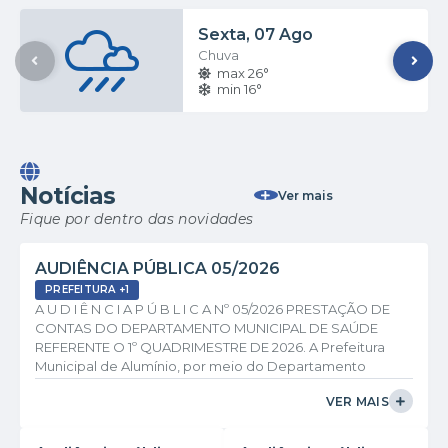
Sexta
07 Ago
Chuva
max 26°
min 16°
Notícias
Ver mais
Fique por dentro das novidades
AUDIÊNCIA PÚBLICA 05/2026
PREFEITURA +1
A U D I Ê N C I A P Ú B L I C A Nº 05/2026 PRESTAÇÃO DE
CONTAS DO DEPARTAMENTO MUNICIPAL DE SAÚDE
REFERENTE O 1º QUADRIMESTRE DE 2026. A Prefeitura
Municipal de Alumínio, por meio do Departamento
Municipal de Saúde convida a população em geral, as
VER MAIS
sociedades de bairros, demais organizações não
governamentais, clube de serviços, entidades religiosas e
quaisquer outros segmentos representativos da