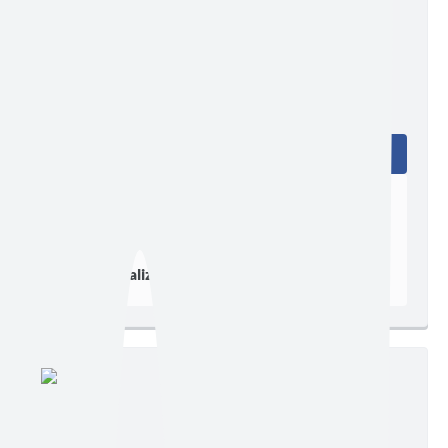
Edição nº 4
Ler online
Baixar
Postagem:
27/02/2026 às 09h27
Tamanho:
2,37 MB | 7 páginas
Visualizações:
299