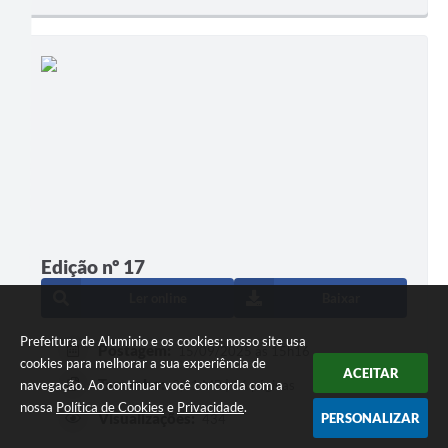
Edição nº 17
Ler online
Baixar
Prefeitura de Aluminio e os cookies: nosso site usa
Postagem:
15/09/2025 às 15h16
cookies para melhorar a sua experiência de
ACEITAR
Tamanho:
navegação. Ao continuar você concorda com a
3,31 MB | 16 páginas
nossa
Política de Cookies
e
Privacidade
.
Visualizações:
PERSONALIZAR
434