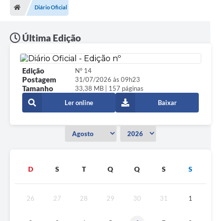
Diário Oficial
Última Edição
Edição
Nº 14
Postagem
31/07/2026 às 09h23
Tamanho
33,38 MB | 157 páginas
Ler online
Baixar
D
S
T
Q
Q
S
S
26
27
28
29
30
31
1