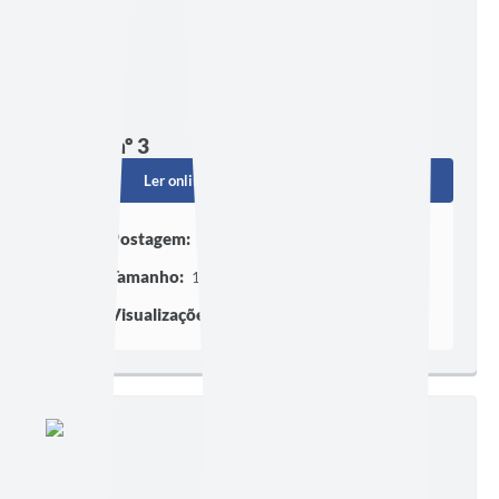
Edição nº 3
Ler online
Baixar
Postagem:
13/02/2026 às 08h52
Tamanho:
14,60 MB | 18 páginas
Visualizações:
345