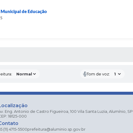
 Municipal de Educação
NS
 MÍDIAS
eitura:
Tom de voz:
Localização
Av. Eng. Antonio de Castro Figueiroa, 100 Vila Santa Luzia, Alumínio, SP
CEP: 18125-000
Contato
5 (11) 4715-5500
prefeitura@aluminio.sp.gov.br