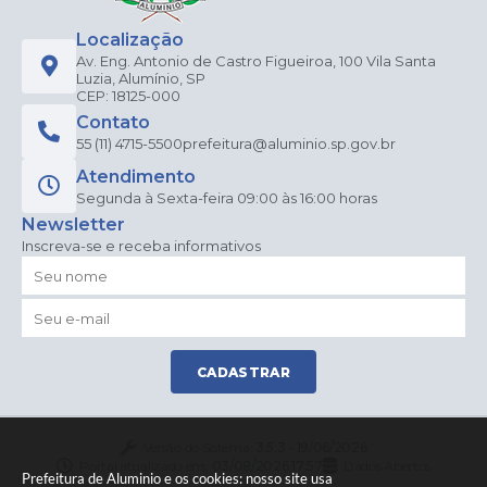
Localização
Av. Eng. Antonio de Castro Figueiroa, 100 Vila Santa
Luzia, Alumínio, SP
CEP: 18125-000
Contato
55 (11) 4715-5500
prefeitura@aluminio.sp.gov.br
Atendimento
Segunda à Sexta-feira 09:00 às 16:00 horas
Newsletter
Inscreva-se e receba informativos
CADASTRAR
Versão do Sistema:
3.5.3 - 19/06/2026
Portal atualizado em:
03/08/2026 17:57
Dados Abertos
Prefeitura de Aluminio e os cookies: nosso site usa