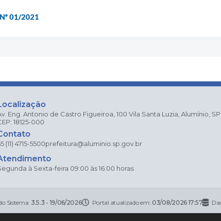
Nº 01/2021
Localização
Av. Eng. Antonio de Castro Figueiroa, 100 Vila Santa Luzia, Alumínio, SP
CEP: 18125-000
Contato
5 (11) 4715-5500
prefeitura@aluminio.sp.gov.br
Atendimento
Segunda à Sexta-feira 09:00 às 16:00 horas
do Sistema:
3.5.3 - 19/06/2026
Portal atualizado em:
03/08/2026 17:57
Dad