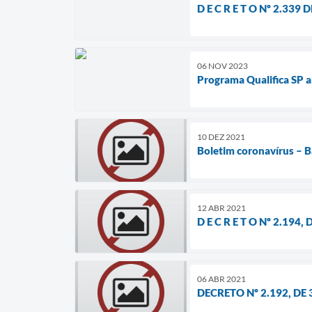
D E C R E T O Nº 2.339
06 NOV 2023
Programa Qualifica SP ab
10 DEZ 2021
Boletim coronavírus – 
12 ABR 2021
D E C R E T O Nº 2.194,
06 ABR 2021
DECRETO Nº 2.192, DE