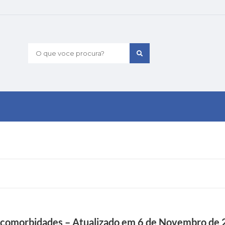
O que voce procura?
 e comorbidades – Atualizado em 6 de Novembro de