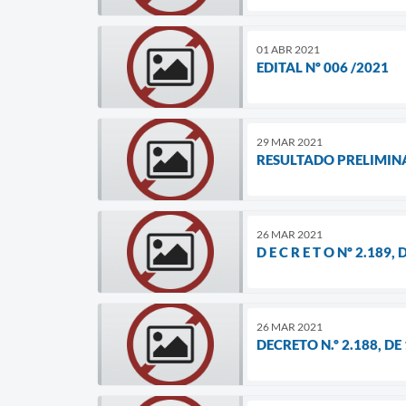
01 ABR 2021
EDITAL Nº 006 /2021
29 MAR 2021
RESULTADO PRELIMINA
26 MAR 2021
D E C R E T O Nº 2.189
26 MAR 2021
DECRETO N.º 2.188, DE