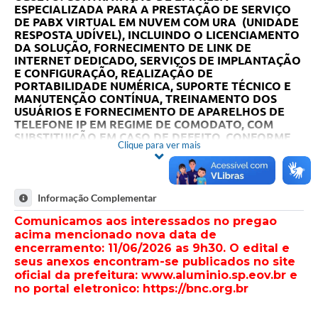
ESPECIALIZADA PARA A PRESTAÇÃO DE SERVIÇO
DE PABX VIRTUAL EM NUVEM COM URA (UNIDADE
RESPOSTA UDÍVEL), INCLUINDO O LICENCIAMENTO
DA SOLUÇÃO, FORNECIMENTO DE LINK DE
INTERNET DEDICADO, SERVIÇOS DE IMPLANTAÇÃO
E CONFIGURAÇÃO, REALIZAÇÃO DE
PORTABILIDADE NUMÉRICA, SUPORTE TÉCNICO E
MANUTENÇÃO CONTÍNUA, TREINAMENTO DOS
USUÁRIOS E FORNECIMENTO DE APARELHOS DE
TELEFONE IP EM REGIME DE COMODATO, COM
SUBSTITUIÇÃO EM CASO DE DEFEITO, CONFORME
Clique para ver mais
CONDIÇÕES, QUANTIDADES E EXIGÊNCIAS
ESTABELECIDAS NO TERMO DE REFERÊNCIA,
ANEXO III DO EDITAL.
Informação Complementar
Comunicamos aos interessados no pregao
acima mencionado nova data de
encerramento: 11/06/2026 as 9h30. O edital e
seus anexos encontram-se publicados no site
oficial da prefeitura: www.aluminio.sp.eov.br e
no portal eletronico: https://bnc.org.br