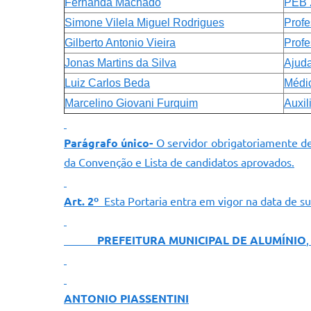
Fernanda Machado
PEB 
Simone Vilela Miguel Rodrigues
Profe
Gilberto Antonio Vieira
Profe
Jonas Martins da Silva
Ajuda
Luiz Carlos Beda
Médic
Marcelino Giovani Furquim
Auxil
Parágrafo único-
O servidor obrigatoriamente de
da Convenção e Lista de candidatos aprovados.
Art. 2º
Esta Portaria entra em vigor na data de su
PREFEITURA MUNICIPAL DE ALUMÍNIO
,
ANTONIO PIASSENTINI