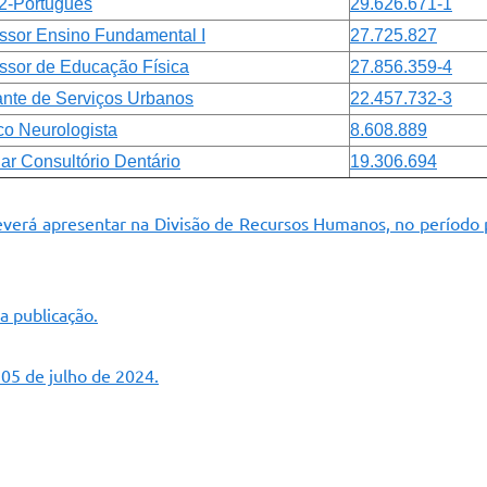
2-Português
29.626.671-1
ssor Ensino Fundamental I
27.725.827
ssor de Educação Física
27.856.359-4
nte de Serviços Urbanos
22.457.732-3
o Neurologista
8.608.889
iar Consultório Dentário
19.306.694
verá apresentar na Divisão de Recursos Humanos, no período p
a publicação.
 05 de julho de 2024.