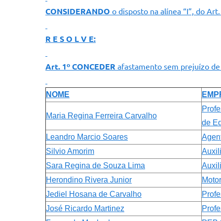
CONSIDERANDO
o disposto na alínea “I”, do Ar
R E S O L V E:
Art. 1º CONCEDER
afastamento sem prejuízo de v
NOME
EMP
Prof
Maria Regina Ferreira Carvalho
de Ed
Leandro Marcio Soares
Agent
Silvio Amorim
Auxil
Sara Regina de Souza Lima
Auxil
Herondino Rivera Junior
Motor
Jediel Hosana de Carvalho
Profe
José Ricardo Martinez
Profe