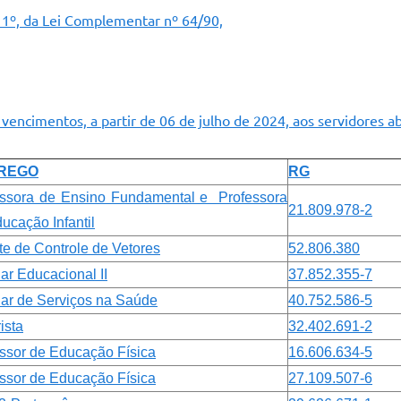
t. 1º, da Lei Complementar nº 64/90,
encimentos, a partir de 06 de julho de 2024, aos servidores ab
REGO
RG
essora de Ensino Fundamental e Professora
21.809.978-2
ucação Infantil
e de Controle de Vetores
52.806.380
iar Educacional II
37.852.355-7
iar de Serviços na Saúde
40.752.586-5
ista
32.402.691-2
ssor de Educação Física
16.606.634-5
ssor de Educação Física
27.109.507-6