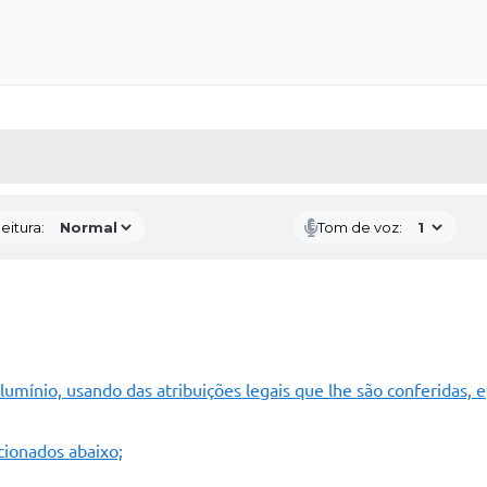
 MÍDIAS
RECEBA NOTÍCIAS
eitura:
Tom de voz:
lumínio, usando das atribuições legais que lhe são conferidas, e
cionados abaixo;